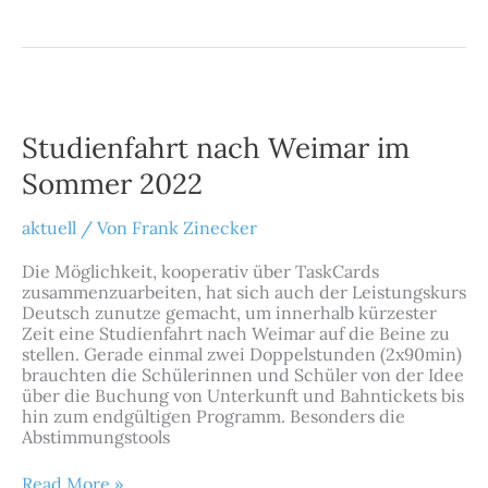
Studienfahrt
nach
Weimar
Studienfahrt nach Weimar im
im
Sommer
Sommer 2022
2022
aktuell
/ Von
Frank Zinecker
Die Möglichkeit, kooperativ über TaskCards
zusammenzuarbeiten, hat sich auch der Leistungskurs
Deutsch zunutze gemacht, um innerhalb kürzester
Zeit eine Studienfahrt nach Weimar auf die Beine zu
stellen. Gerade einmal zwei Doppelstunden (2x90min)
brauchten die Schülerinnen und Schüler von der Idee
über die Buchung von Unterkunft und Bahntickets bis
hin zum endgültigen Programm. Besonders die
Abstimmungstools
Read More »