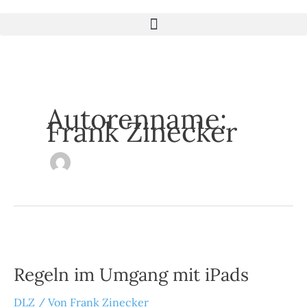
Zum
Inhalt
springen
Autorenname:
Frank Zinecker
Regeln
im
Umgang
Regeln im Umgang mit iPads
mit
iPads
DLZ
/ Von
Frank Zinecker