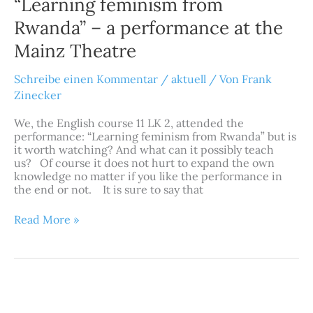
“Learning feminism from
Rwanda”
–
Rwanda” – a performance at the
a
Mainz Theatre
performance
at
the
Schreibe einen Kommentar
/
aktuell
/ Von
Frank
Mainz
Zinecker
Theatre
We, the English course 11 LK 2, attended the
performance: “Learning feminism from Rwanda” but is
it worth watching? And what can it possibly teach
us? Of course it does not hurt to expand the own
knowledge no matter if you like the performance in
the end or not. It is sure to say that
Read More »
„Alle
Mann
an