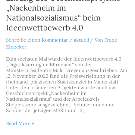
im
„Nackenheim im
Nationalsozialismus“
Nationalsozialismus“ beim
beim
Ideenwettbewerb
Ideenwettbewerb 4.0
4.0
Schreibe einen Kommentar
/
aktuell
/ Von
Frank
Zinecker
Zum sechsten Mal wurde der Ideenwettbewerb 4.0 –
„Digitalisierung im Ehrenamt“ von der
Ministerpräsidentin Malu Dreyer ausgeschrieben. Am
12. November 2022 fand die Preisverleihung in der
rheinland-pfälzischen Staatskanzlei in Mainz statt.
Unter den prämierten Projekten wurde auch das
Geschichtsprojekt „Nackenheim im
Nationalsozialismus“ und der Arbeitskreis
Stolpersteine ausgezeichnet. Schülerinnen und
Schüler der jetzigen MSS11 und 12,
Read More »