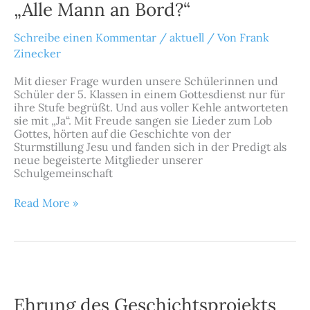
„Alle Mann an Bord?“
Bord?“
Schreibe einen Kommentar
/
aktuell
/ Von
Frank
Zinecker
Mit dieser Frage wurden unsere Schülerinnen und
Schüler der 5. Klassen in einem Gottesdienst nur für
ihre Stufe begrüßt. Und aus voller Kehle antworteten
sie mit „Ja“. Mit Freude sangen sie Lieder zum Lob
Gottes, hörten auf die Geschichte von der
Sturmstillung Jesu und fanden sich in der Predigt als
neue begeisterte Mitglieder unserer
Schulgemeinschaft
Read More »
Ehrung
des
Geschichtsprojekts
Ehrung des Geschichtsprojekts
„Nackenheim