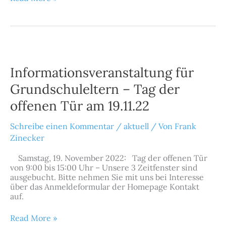
Informationsveranstaltung
für
Grundschuleltern
Informationsveranstaltung für
–
Tag
Grundschuleltern – Tag der
der
offenen Tür am 19.11.22
offenen
Tür
am
Schreibe einen Kommentar
/
aktuell
/ Von
Frank
19.11.22
Zinecker
Samstag, 19. November 2022: Tag der offenen Tür
von 9:00 bis 15:00 Uhr – Unsere 3 Zeitfenster sind
ausgebucht. Bitte nehmen Sie mit uns bei Interesse
über das Anmeldeformular der Homepage Kontakt
auf.
Read More »