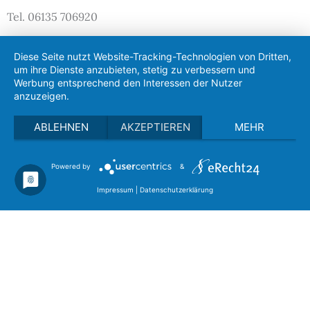
Tel. 06135 706920
Zur Krankmeldung Ihres Kindes können Sie in der
Diese Seite nutzt Website-Tracking-Technologien von Dritten,
Schule anrufen oder unser online Formular nutzen.
um ihre Dienste anzubieten, stetig zu verbessern und
Werbung entsprechend den Interessen der Nutzer
zum Formular
anzuzeigen.
Informationen
ABLEHNEN
AKZEPTIEREN
MEHR
Impressum
Datenschutzerklärung
Powered by
&
Impressum
|
Datenschutzerklärung
© Gymnasium Nackenheim 2022