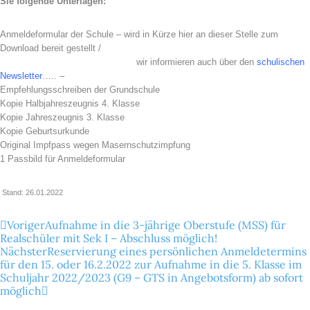
Sie folgende Unterlagen:
Anmeldeformular der Schule – wird in Kürze hier an dieser Stelle zum
Download bereit gestellt /
A
wir informieren auch über den
schulischen
Newsletter
….. –
Empfehlungsschreiben der Grundschule
Kopie Halbjahreszeugnis 4. Klasse
Kopie Jahreszeugnis 3. Klasse
Kopie Geburtsurkunde
Original Impfpass wegen Masernschutzimpfung
1 Passbild für Anmeldeformular
Stand: 26.01.2022
Zurück
Nächster
Voriger
Aufnahme in die 3-jährige Oberstufe (MSS) für
Realschüler mit Sek I – Abschluss möglich!
Nächster
Reservierung eines persönlichen Anmeldetermins
für den 15. oder 16.2.2022 zur Aufnahme in die 5. Klasse im
Schuljahr 2022/2023 (G9 – GTS in Angebotsform) ab sofort
möglich