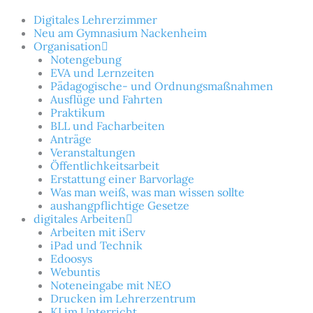
Zum
Suchen
Inhalt
nach:
Digitales Lehrerzimmer
springen
Neu am Gymnasium Nackenheim
Organisation
Notengebung
EVA und Lernzeiten
Pädagogische- und Ordnungsmaßnahmen
Ausflüge und Fahrten
Praktikum
BLL und Facharbeiten
Anträge
Veranstaltungen
Öffentlichkeitsarbeit
Erstattung einer Barvorlage
Was man weiß, was man wissen sollte
aushangpflichtige Gesetze
digitales Arbeiten
Arbeiten mit iServ
iPad und Technik
Edoosys
Webuntis
Noteneingabe mit NEO
Drucken im Lehrerzentrum
KI im Unterricht