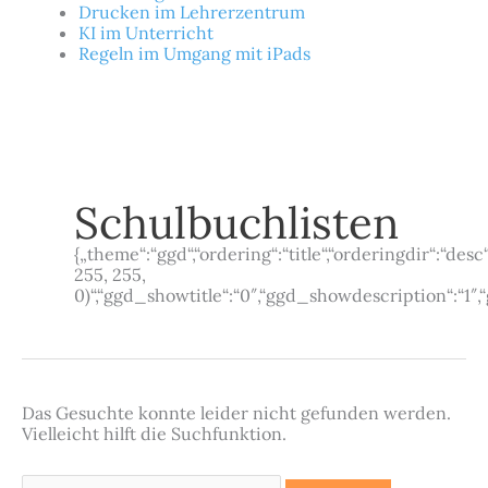
Drucken im Lehrerzentrum
KI im Unterricht
Regeln im Umgang mit iPads
Schulbuchlisten
{„theme“:“ggd“,“ordering“:“title“,“orderingdir“:“d
255, 255,
0)“,“ggd_showtitle“:“0″,“ggd_showdescription“:“1
Das Gesuchte konnte leider nicht gefunden werden.
Vielleicht hilft die Suchfunktion.