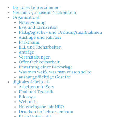
Zum
Inhalt
Digitales Lehrerzimmer
springen
Neu am Gymnasium Nackenheim
Organisation
Notengebung
EVA und Lernzeiten
Pädagogische- und Ordnungsmaßnahmen
Ausflüge und Fahrten
Praktikum
BLL und Facharbeiten
Anträge
Veranstaltungen
Öffentlichkeitsarbeit
Erstattung einer Barvorlage
Was man weiß, was man wissen sollte
aushangpflichtige Gesetze
digitales Arbeiten
Arbeiten mit iServ
iPad und Technik
Edoosys
Webuntis
Noteneingabe mit NEO
Drucken im Lehrerzentrum
KI im Unterricht